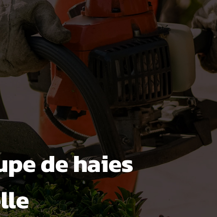
oupe de haies
lle