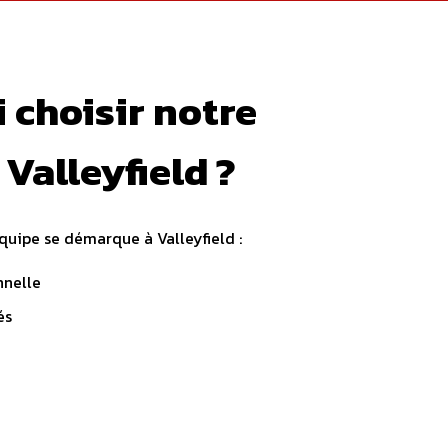
 choisir notre
 Valleyfield ?
quipe se démarque à Valleyfield :
nnelle
és