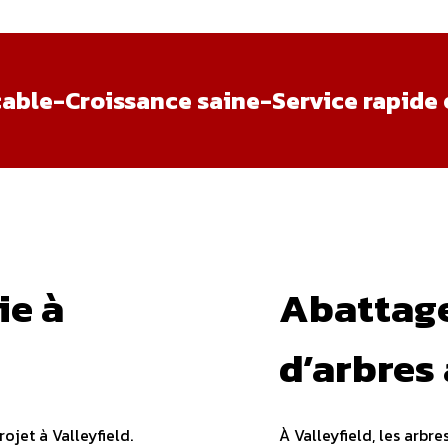
cable
-
Croissance saine
-
Service rapide 
ie à
Abattage
d’arbres 
jet à Valleyfield.
À Valleyfield, les arbr